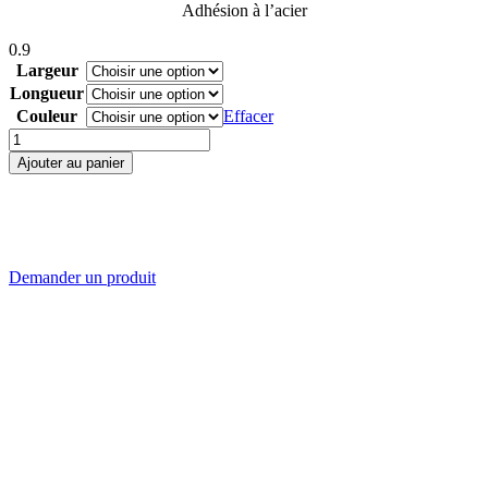
Adhésion à l’acier
0.9
Largeur
Longueur
Couleur
Effacer
quantité
de
Ajouter au panier
396
Violet 75mm x 30m
Violet 150mm x 30m
Couverture
WASHI
TEC
Violet 225mm x 30m
Violet 300mm x 30m
Demander un produit