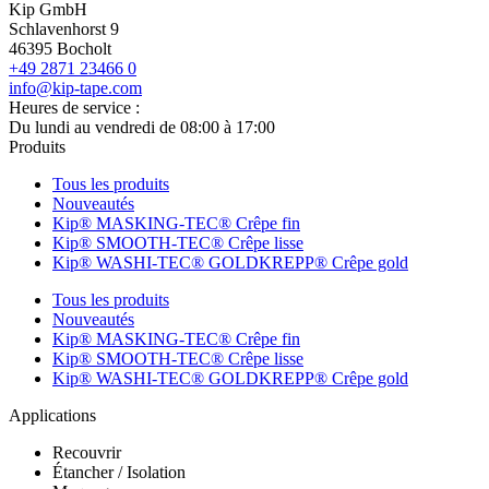
Kip GmbH
Schlavenhorst 9
46395 Bocholt
+49 2871 23466 0
info@kip-tape.com
Heures de service :
Du lundi au vendredi de 08:00 à 17:00
Produits
Tous les produits
Nouveautés
Kip® MASKING-TEC® Crêpe fin
Kip® SMOOTH-TEC® Crêpe lisse
Kip® WASHI-TEC® GOLDKREPP® Crêpe gold
Tous les produits
Nouveautés
Kip® MASKING-TEC® Crêpe fin
Kip® SMOOTH-TEC® Crêpe lisse
Kip® WASHI-TEC® GOLDKREPP® Crêpe gold
Applications
Recouvrir
Étancher / Isolation