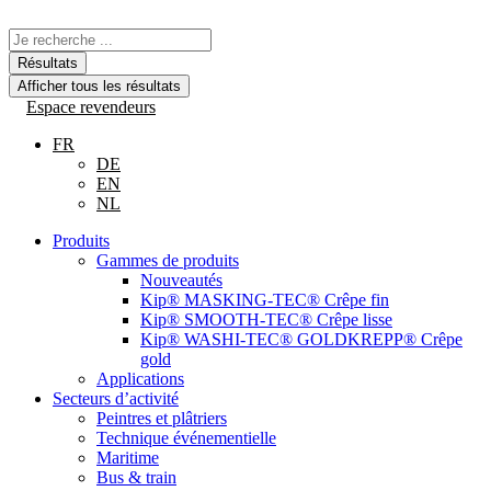
Aller
au
Recherche
contenu
...
Résultats
Afficher tous les résultats
Espace revendeurs
FR
DE
EN
NL
Produits
Gammes de produits
Nouveautés
Kip® MASKING-TEC® Crêpe fin
Kip® SMOOTH-TEC® Crêpe lisse
Kip® WASHI-TEC® GOLDKREPP® Crêpe
gold
Applications
Secteurs d’activité
Peintres et plâtriers
Technique événementielle
Maritime
Bus & train