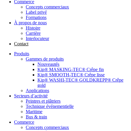
Commerce
Concepts commerciaux
Label privé
Formations
À propos de nous
Histoire
Carrière
Interlocuteur
Contact
Produits
Gammes de produits
Nouveautés
Kip® MASKING-TEC® Crêpe fin
Kip® SMOOTH-TEC® Crêpe lisse
Kip® WASHI-TEC® GOLDKREPP® Crêpe
gold
Applications
Secteurs d’activité
Peintres et plâtriers
Technique événementielle
Maritime
Bus & train
Commerce
Concepts commerciaux